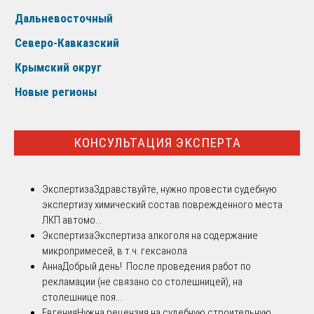
Дальневосточный
Северо-Кавказский
Крымский округ
Новые регионы
КОНСУЛЬТАЦИЯ ЭКСПЕРТА
Экспертиза
Здравствуйте, нужно провести судебную
экспертизу химический состав поврежденного места
ЛКП автомо...
Экспертиза
Экспертиза алкоголя на содержание
микропримесей, в т.ч. гексанола
Анна
Добрый день! После проведения работ по
рекламации (не связано со столешницей), на
столешнице поя...
Евгения
Нужна рецензия на судебную строительную