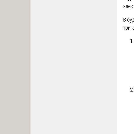
элек
В су
три 