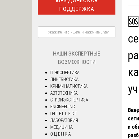
ЮРИДИЧЕСКАЯ
ПОДДЕРЖКА
🆘
се
ра
НАШИ ЭКСПЕРТНЫЕ
ВОЗМОЖНОСТИ
ка
IT ЭКСПЕРТИЗА
ЛИНГВИСТИКА
уч
КРИМИНАЛИСТИКА
АВТОТЕХНИКА
СТРОЙЭКСПЕРТИЗА
ENGINEERING
Вве
I N T E L L E C T
сети
ЛАБОРАТОРИЯ
и об
МЕДИЦИНА
О Ц Е Н К А
разб