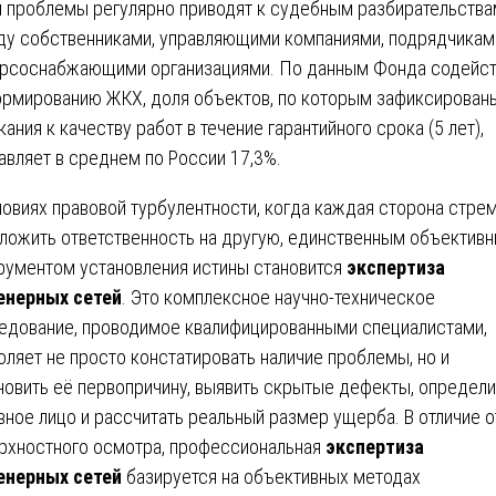
и проблемы регулярно приводят к судебным разбирательства
у собственниками, управляющими компаниями, подрядчикам
рсоснабжающими организациями. По данным Фонда содейст
рмированию ЖКХ, доля объектов, по которым зафиксирован
кания к качеству работ в течение гарантийного срока (5 лет),
авляет в среднем по России 17,3%.
ловиях правовой турбулентности, когда каждая сторона стре
ложить ответственность на другую, единственным объектив
рументом установления истины становится
экспертиза
енерных сетей
. Это комплексное научно-техническое
едование, проводимое квалифицированными специалистами,
оляет не просто констатировать наличие проблемы, но и
новить её первопричину, выявить скрытые дефекты, определи
вное лицо и рассчитать реальный размер ущерба. В отличие о
рхностного осмотра, профессиональная
экспертиза
енерных сетей
базируется на объективных методах