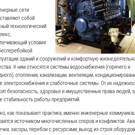
нерные сети
ставляют собой
ный технологический
лекс,
печивающий условия
бесперебойной
луатации зданий и сооружений и комфортную жизнедеятельн
ства. К ним относятся системы водоснабжения (горячего и
дного), отопления, канализации, вентиляции, кондиционировани
е электроснабжения и слаботочные системы. От их надежнос
сит безопасность, здоровье и имущественные права людей, а
е стабильность работы предприятий.
ко, как показывает практика, именно инженерные коммуника
овятся источником многочисленных споров и конфликтов. Ава
ечки, засоры, перебои с ресурсами, выход из строя оборудо