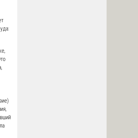
ет
уда:
ке,
Это
,
вие)
ия,
ивший
ла