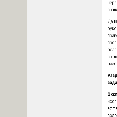
нера
анал
Данн
руко
прав
пров
реал
закл
разб
Разд
зада
Эксп
иссл
эффе
водо