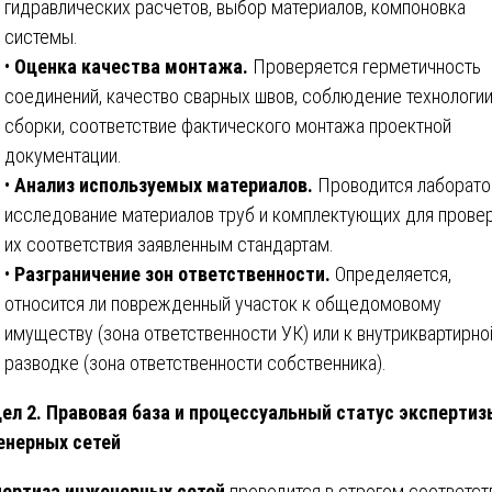
гидравлических расчетов, выбор материалов, компоновка
системы.
•
Оценка качества монтажа.
Проверяется герметичность
соединений, качество сварных швов, соблюдение технологи
сборки, соответствие фактического монтажа проектной
документации.
•
Анализ используемых материалов.
Проводится лаборато
исследование материалов труб и комплектующих для прове
их соответствия заявленным стандартам.
•
Разграничение зон ответственности.
Определяется,
относится ли поврежденный участок к общедомовому
имуществу (зона ответственности УК) или к внутриквартирно
разводке (зона ответственности собственника).
ел 2. Правовая база и процессуальный статус экспертиз
енерных сетей
ертиза инженерных сетей
проводится в строгом соответст