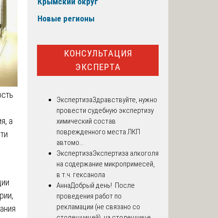
Крымский округ
Новые регионы
КОНСУЛЬТАЦИЯ
ЭКСПЕРТА
ость
Экспертиза
Здравствуйте, нужно
провести судебную экспертизу
я, а
химический состав
поврежденного места ЛКП
ти
автомо...
Экспертиза
Экспертиза алкоголя
на содержание микропримесей,
в т.ч. гексанола
ции
Анна
Добрый день! После
рии,
проведения работ по
рекламации (не связано со
вания
столешницей), на столешнице