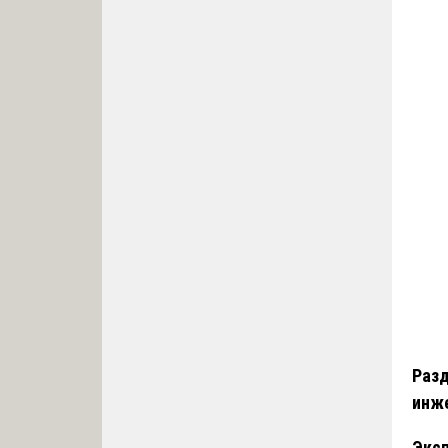
Разд
инж
Эксп