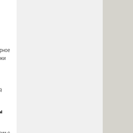
и
рное
рки
й
ы
вии с