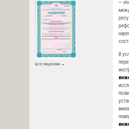
— эт
межд
ресу
рефо
наре
сост
В ус
пере
все лицензии →
инст
инж
иссл
позв
уста
вино
пове
инж