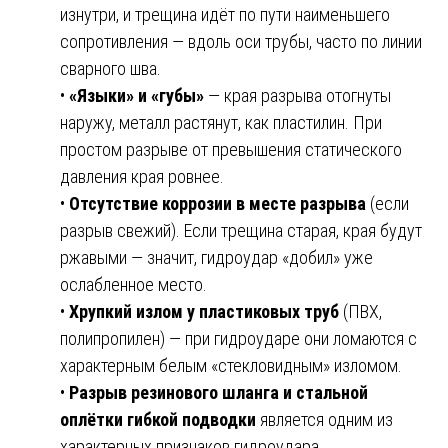
изнутри, и трещина идёт по пути наименьшего
сопротивления — вдоль оси трубы, часто по линии
сварного шва.
•
«Языки» и «губы»
— края разрыва отогнуты
наружу, металл растянут, как пластилин. При
простом разрыве от превышения статического
давления края ровнее.
•
Отсутствие коррозии в месте разрыва
(если
разрыв свежий). Если трещина старая, края будут
ржавыми — значит, гидроудар «добил» уже
ослабленное место.
•
Хрупкий излом у пластиковых труб
(ПВХ,
полипропилен) — при гидроударе они ломаются с
характерным белым «стекловидным» изломом.
•
Разрыв резинового шланга и стальной
оплётки гибкой подводки
является одним из
характерных признаков гидроудара.