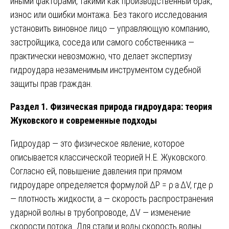
иными факторами, такими как производственный брак,
износ или ошибки монтажа. Без такого исследования
установить виновное лицо — управляющую компанию,
застройщика, соседа или самого собственника —
практически невозможно, что делает экспертизу
гидроудара незаменимым инструментом судебной
защиты прав граждан.
Раздел 1. Физическая природа гидроудара: теория
Жуковского и современные подходы
Гидроудар — это физическое явление, которое
описывается классической теорией Н.Е. Жуковского.
Согласно ей, повышение давления при прямом
гидроударе определяется формулой ΔP = ρ·a·ΔV, где ρ
— плотность жидкости, a — скорость распространения
ударной волны в трубопроводе, ΔV — изменение
скорости потока. Для стали и воды скорость волны