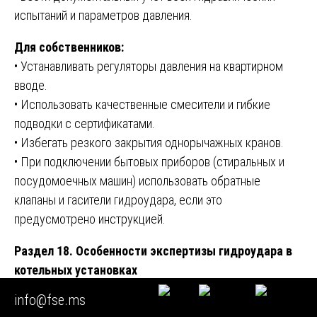
испытаний и параметров давления.
Для собственников:
• Устанавливать регуляторы давления на квартирном
вводе.
• Использовать качественные смесители и гибкие
подводки с сертификатами.
• Избегать резкого закрытия однорычажных кранов.
• При подключении бытовых приборов (стиральных и
посудомоечных машин) использовать обратные
клапаны и гасители гидроудара, если это
предусмотрено инструкцией.
Раздел 18. Особенности экспертизы гидроудара в
котельных установках
info@fse.ms
Экспертиза гидроудара в котельных имеет свою