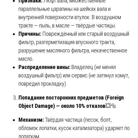
Признаки:
Люфт вала, множественные
параллельные царапины на шейках вала и
внутренней поверхности втулок. В воздушном
тракте — пыль, в масле — твёрдые частицы.
Причины:
Повреждённый или старый воздушный
фильтр, разгерметизация впускного тракта,
разрушение масляного фильтра, некачественное
масло.
Распределение вины:
Владелец (не менял
воздушный фильтр) или сервис (не затянул хомут,
повредил прокладку).
Попадание посторонних предметов (Foreign
Object Damage) — около 10% отказов
💥🔩
Механизм:
Твёрдая частица (песок, болт,
обломок лопатки, кусок катализатора) ударяет по
лопаткам.