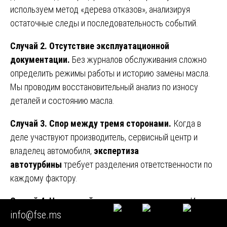
используем метод «дерева отказов», анализируя
остаточные следы и последовательность событий.
Случай 2. Отсутствие эксплуатационной
документации.
Без журналов обслуживания сложно
определить режимы работы и историю замены масла.
Мы проводим восстановительный анализ по износу
деталей и состоянию масла.
Случай 3. Спор между тремя сторонами.
Когда в
деле участвуют производитель, сервисный центр и
владелец автомобиля,
экспертиза
автотурбины
требует разделения ответственности по
каждому фактору.
Случай 4. Частичный ремонт до экспертизы.
Иногда
info@fse.ms
владельцы пытаются «починить» турбину до обращения