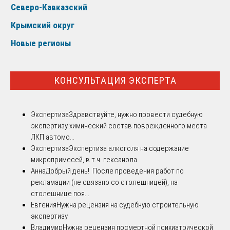
Северо-Кавказский
Крымский округ
Новые регионы
КОНСУЛЬТАЦИЯ ЭКСПЕРТА
Экспертиза
Здравствуйте, нужно провести судебную
экспертизу химический состав поврежденного места
ЛКП автомо...
Экспертиза
Экспертиза алкоголя на содержание
микропримесей, в т.ч. гексанола
Анна
Добрый день! После проведения работ по
рекламации (не связано со столешницей), на
столешнице поя...
Евгения
Нужна рецензия на судебную строительную
экспертизу
Владимир
Нужна рецензия посмертной психиатрической