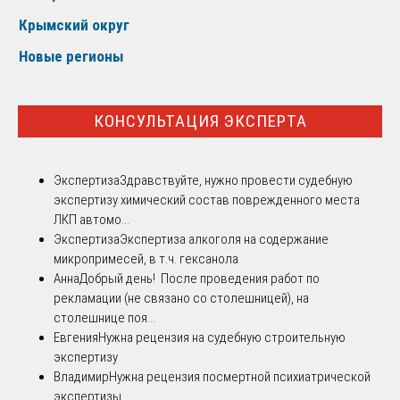
Крымский округ
Новые регионы
КОНСУЛЬТАЦИЯ ЭКСПЕРТА
Экспертиза
Здравствуйте, нужно провести судебную
экспертизу химический состав поврежденного места
ЛКП автомо...
Экспертиза
Экспертиза алкоголя на содержание
микропримесей, в т.ч. гексанола
Анна
Добрый день! После проведения работ по
рекламации (не связано со столешницей), на
столешнице поя...
Евгения
Нужна рецензия на судебную строительную
экспертизу
Владимир
Нужна рецензия посмертной психиатрической
экспертизы