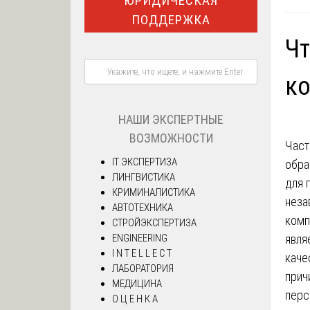
ЮРИДИЧЕСКАЯ
ПОДДЕРЖКА
Чт
ко
НАШИ ЭКСПЕРТНЫЕ
ВОЗМОЖНОСТИ
Част
IT ЭКСПЕРТИЗА
обра
ЛИНГВИСТИКА
для 
КРИМИНАЛИСТИКА
неза
АВТОТЕХНИКА
комп
СТРОЙЭКСПЕРТИЗА
явля
ENGINEERING
I N T E L L E C T
каче
ЛАБОРАТОРИЯ
прич
МЕДИЦИНА
перс
О Ц Е Н К А