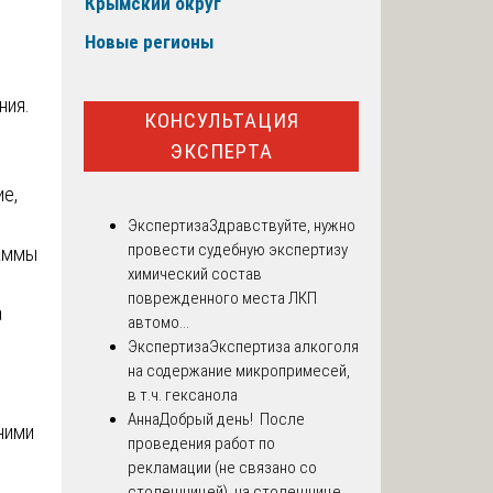
Крымский округ
Новые регионы
ния.
КОНСУЛЬТАЦИЯ
ЭКСПЕРТА
е,
Экспертиза
Здравствуйте, нужно
провести судебную экспертизу
раммы
химический состав
поврежденного места ЛКП
а
автомо...
Экспертиза
Экспертиза алкоголя
на содержание микропримесей,
в т.ч. гексанола
Анна
Добрый день! После
ними
проведения работ по
рекламации (не связано со
столешницей), на столешнице