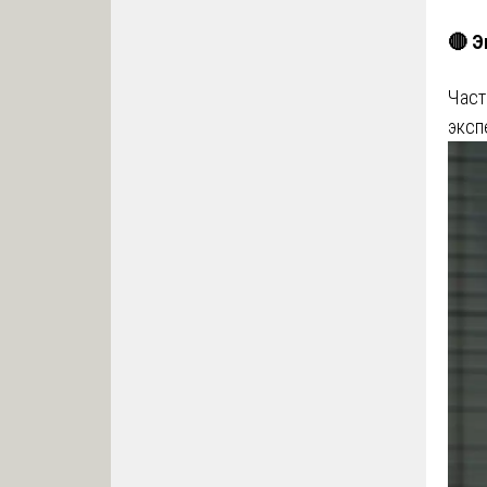
🔴 Э
Част
эксп