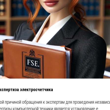
кспертиза электросчетчика
ой причиной обращения к экспертам для проведения незави
ертизы компьютерной техники является установление е…