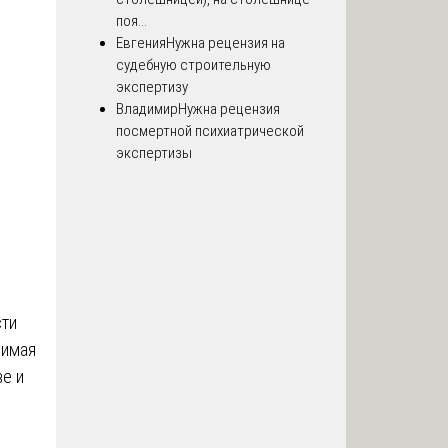
поя...
Евгения
Нужна рецензия на
судебную строительную
экспертизу
Владимир
Нужна рецензия
посмертной психиатрической
экспертизы
сти
симая
ве и