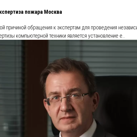
кспертиза пожара Москва
ой причиной обращения к экспертам для проведения незави
ертизы компьютерной техники является установление е…