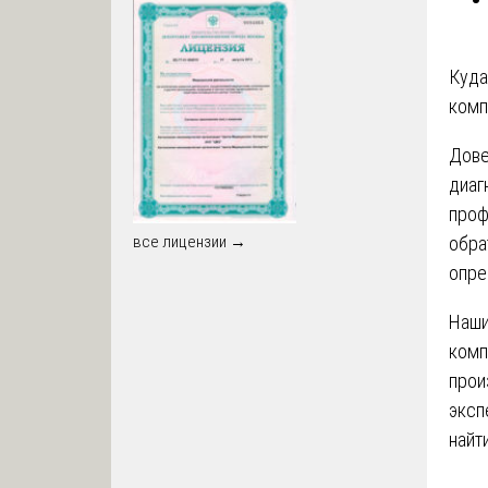
Куда
комп
Дове
диаг
проф
обра
все лицензии →
опре
Наши
комп
прои
эксп
найт