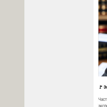
🚩 Э
Част
эксп