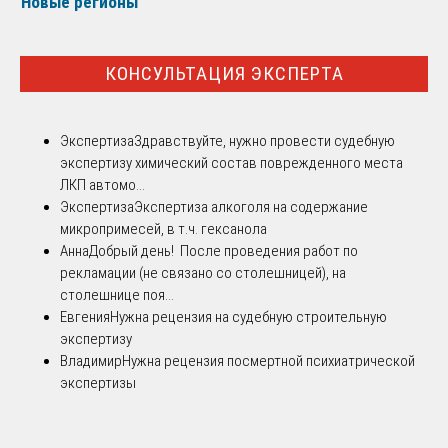
Новые регионы
КОНСУЛЬТАЦИЯ ЭКСПЕРТА
Экспертиза
Здравствуйте, нужно провести судебную
экспертизу химический состав поврежденного места
ЛКП автомо...
Экспертиза
Экспертиза алкоголя на содержание
микропримесей, в т.ч. гексанола
Анна
Добрый день! После проведения работ по
рекламации (не связано со столешницей), на
столешнице поя...
Евгения
Нужна рецензия на судебную строительную
экспертизу
Владимир
Нужна рецензия посмертной психиатрической
экспертизы