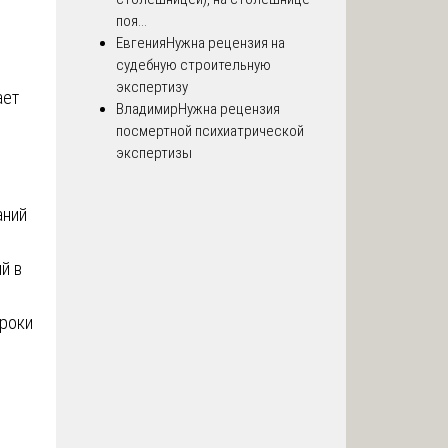
поя...
Евгения
Нужна рецензия на
судебную строительную
экспертизу
ает
Владимир
Нужна рецензия
посмертной психиатрической
экспертизы
аний
й в
сроки