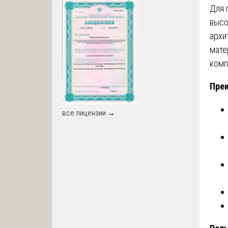
Для 
высо
архи
мате
комп
Преи
все лицензии →