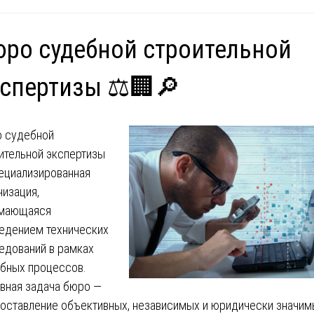
ро судебной строительной
спертизы ⚖️🏢🔎
 судебной
ительной экспертизы
ециализированная
низация,
имающаяся
едением технических
едований в рамках
бных процессов.
вная задача бюро —
оставление объективных, независимых и юридически значим