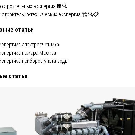
вигация
 строительных экспертиз 🏢🔍
 строительно-технических экспертиз 🏗️🔍📋
ожие статьи
писям
кспертиза электросчетчика
кспертиза пожара Москва
кспертиза приборов учета воды
ые статьи