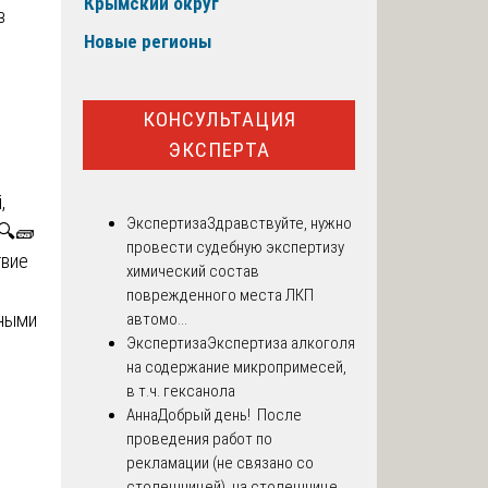
Крымский округ
в
Новые регионы
КОНСУЛЬТАЦИЯ
ЭКСПЕРТА
,
Экспертиза
Здравствуйте, нужно
 🔍🧱
провести судебную экспертизу
твие
химический состав
поврежденного места ЛКП
нными
автомо...
Экспертиза
Экспертиза алкоголя
на содержание микропримесей,
в т.ч. гексанола
Анна
Добрый день! После
проведения работ по
рекламации (не связано со
столешницей), на столешнице