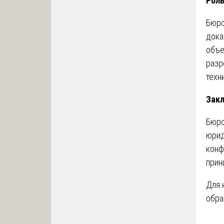
Роль
Бюро
дока
объе
разр
техн
Зак
Бюро
юрид
конф
прин
Для 
обра