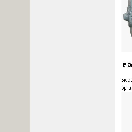
🚩 Э
Бюро
орга