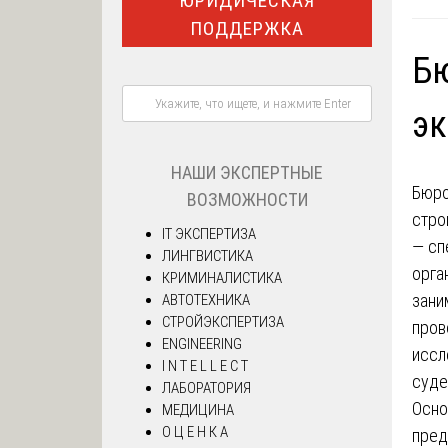
ЮРИДИЧЕСКАЯ
ПОДДЕРЖКА
Бю
эк
НАШИ ЭКСПЕРТНЫЕ
Бюро
ВОЗМОЖНОСТИ
стро
IT ЭКСПЕРТИЗА
— сп
ЛИНГВИСТИКА
орга
КРИМИНАЛИСТИКА
зан
АВТОТЕХНИКА
СТРОЙЭКСПЕРТИЗА
пров
ENGINEERING
иссл
I N T E L L E C T
суде
ЛАБОРАТОРИЯ
Осно
МЕДИЦИНА
О Ц Е Н К А
пред