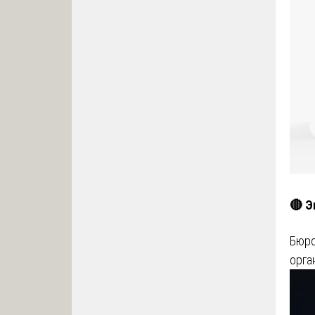
🔴 Э
Бюро
орга