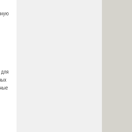
нную
 для
ных
вные