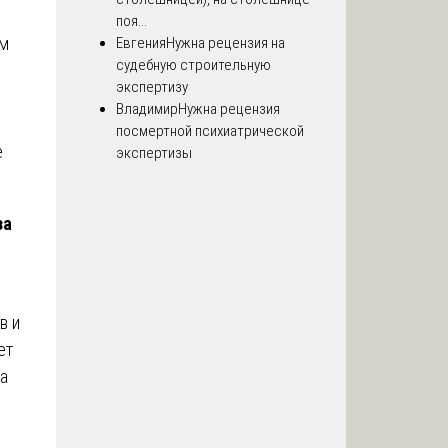
поя...
им
Евгения
Нужна рецензия на
судебную строительную
экспертизу
Владимир
Нужна рецензия
посмертной психиатрической
е
экспертизы
за
в и
ет
ва