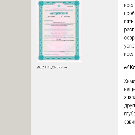
иссл
проб
пять
расп
совр
успе
иссл
✅
Кл
все лицензии →
Хими
веще
анал
друг
глуб
зави