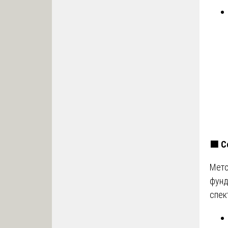
🟩
С
Мето
фунд
спек