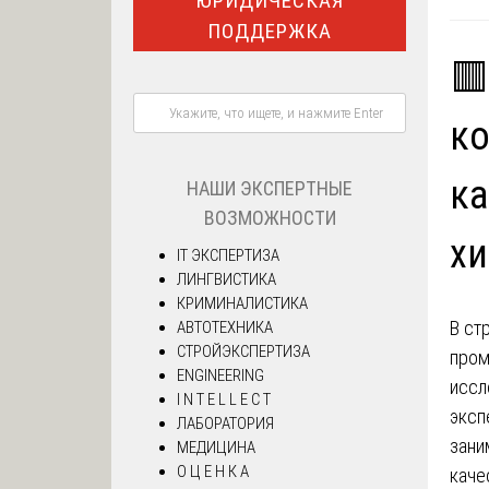
ЮРИДИЧЕСКАЯ
ПОДДЕРЖКА
🟥
ко
ка
НАШИ ЭКСПЕРТНЫЕ
ВОЗМОЖНОСТИ
хи
IT ЭКСПЕРТИЗА
ЛИНГВИСТИКА
КРИМИНАЛИСТИКА
В ст
АВТОТЕХНИКА
СТРОЙЭКСПЕРТИЗА
пром
ENGINEERING
иссл
I N T E L L E C T
эксп
ЛАБОРАТОРИЯ
зани
МЕДИЦИНА
О Ц Е Н К А
каче