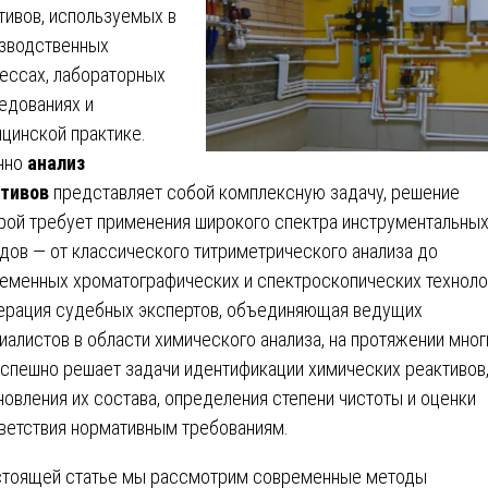
тивов, используемых в
зводственных
ессах, лабораторных
едованиях и
цинской практике.
нно
анализ
тивов
представляет собой комплексную задачу, решение
рой требует применения широкого спектра инструментальны
дов — от классического титриметрического анализа до
еменных хроматографических и спектроскопических техноло
рация судебных экспертов, объединяющая ведущих
иалистов в области химического анализа, на протяжении мног
успешно решает задачи идентификации химических реактивов
новления их состава, определения степени чистоты и оценки
ветствия нормативным требованиям.
стоящей статье мы рассмотрим современные методы