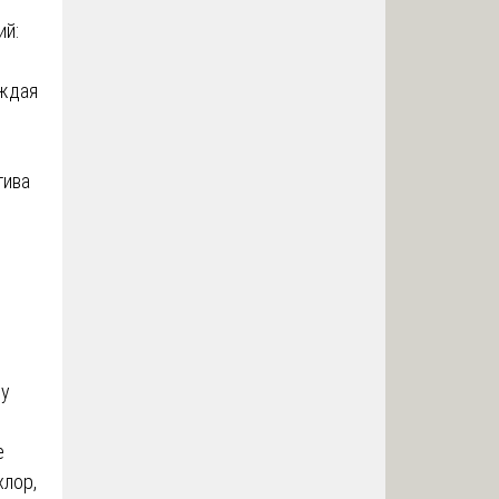
ий:
аждая
тива
му
е
хлор,