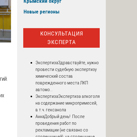
Крымский округ
Новые регионы
КОНСУЛЬТАЦИЯ
ЭКСПЕРТА
х
Экспертиза
Здравствуйте, нужно
провести судебную экспертизу
химический состав
гий.
поврежденного места ЛКП
автомо...
их
Экспертиза
Экспертиза алкоголя
,
на содержание микропримесей,
в т.ч. гексанола
Анна
Добрый день! После
проведения работ по
рекламации (не связано со
столешницей), на столешнице