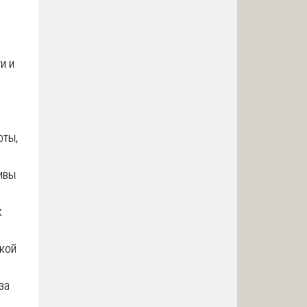
и и
оты,
ивы
к
кой
за