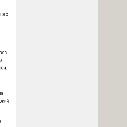
кого
ивов
о
сей.
на
окий
з