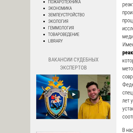
ПОЖАРОТЕХНИКА
реак
ЭКОНОМИКА
прои
ЗЕМЛЕУСТРОЙСТВО
проц
ЭКОЛОГИЯ
иссл
ГЕММОЛОГИЯ
ТОВАРОВЕДЕНИЕ
меди
LIBRARY
Име
реак
ВАКАНСИИ СУДЕБНЫХ
кото
ЭКСПЕРТОВ
мето
совр
Феде
спец
лет 
уста
соот
В на