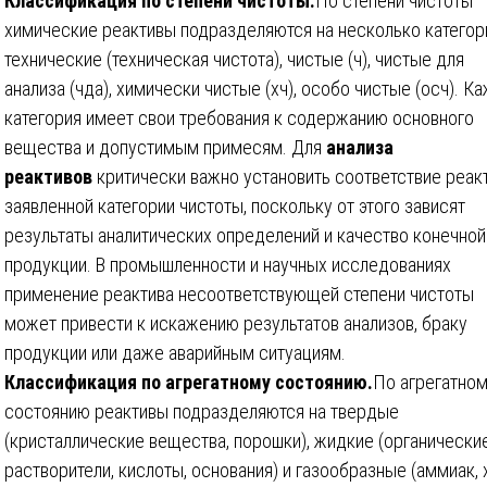
Классификация по степени чистоты.
По степени чистоты
химические реактивы подразделяются на несколько категор
технические (техническая чистота), чистые (ч), чистые для
анализа (чда), химически чистые (хч), особо чистые (осч). К
категория имеет свои требования к содержанию основного
вещества и допустимым примесям. Для
анализа
реактивов
критически важно установить соответствие реак
заявленной категории чистоты, поскольку от этого зависят
результаты аналитических определений и качество конечной
продукции. В промышленности и научных исследованиях
применение реактива несоответствующей степени чистоты
может привести к искажению результатов анализов, браку
продукции или даже аварийным ситуациям.
Классификация по агрегатному состоянию.
По агрегатно
состоянию реактивы подразделяются на твердые
(кристаллические вещества, порошки), жидкие (органически
растворители, кислоты, основания) и газообразные (аммиак, 