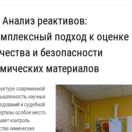
 Анализ реактивов:
мплексный подход к оценке
чества и безопасности
мических материалов
руктуре современной
ышленности, научных
едований и судебной
ертизы особое место
мает контроль
ства химических