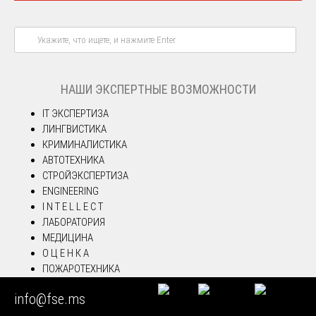
НАШИ ЭКСПЕРТНЫЕ ВОЗМОЖНОСТИ
IT ЭКСПЕРТИЗА
ЛИНГВИСТИКА
КРИМИНАЛИСТИКА
АВТОТЕХНИКА
СТРОЙЭКСПЕРТИЗА
ENGINEERING
I N T E L L E C T
ЛАБОРАТОРИЯ
МЕДИЦИНА
О Ц Е Н К А
ПОЖАРОТЕХНИКА
ЭКОНОМИКА
info@fse.ms
ЗЕМЛЕУСТРОЙСТВО
ЭКОЛОГИЯ